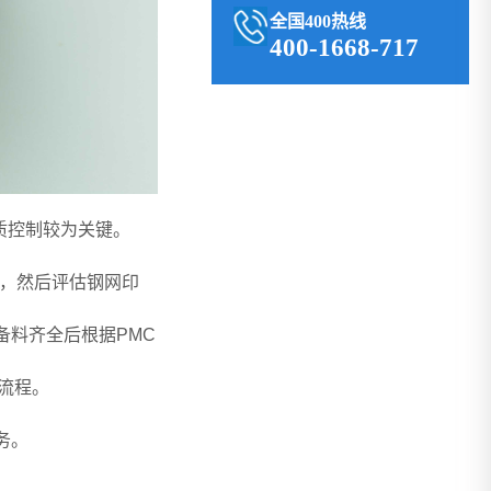
全国400热线
400-1668-717
质控制较为关键。
认，然后评估钢网印
料齐全后根据PMC
等流程。
务。